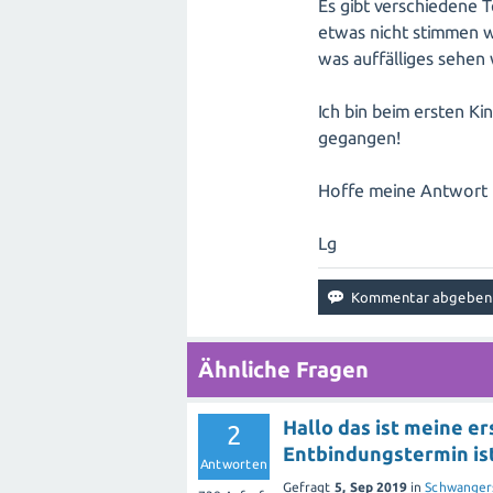
Es gibt verschiedene 
etwas nicht stimmen w
was auffälliges sehen
Ich bin beim ersten K
gegangen!
Hoffe meine Antwort k
Lg
Ähnliche Fragen
Hallo das ist meine e
2
Entbindungstermin ist
Antworten
Gefragt
5, Sep 2019
in
Schwanger