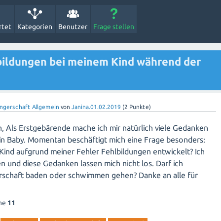
rtet
Kategorien
Benutzer
Frage stellen
bildungen bei meinem Kind während der
ngerschaft Allgemein
von
Janina.01.02.2019
(
2
Punkte)
Als Erstgebärende mache ich mir natürlich viele Gedanken
in Baby. Momentan beschäftigt mich eine Frage besonders:
 Kind aufgrund meiner Fehler Fehlbildungen entwickelt? Ich
en und diese Gedanken lassen mich nicht los. Darf ich
schaft baden oder schwimmen gehen? Danke an alle für
che
11