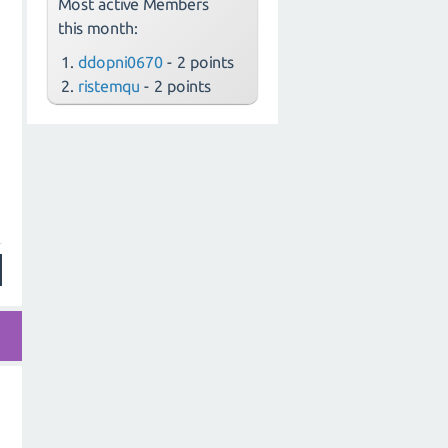
Most active Members
n
this month:
ddopni0670
- 2 points
ristemqu
- 2 points