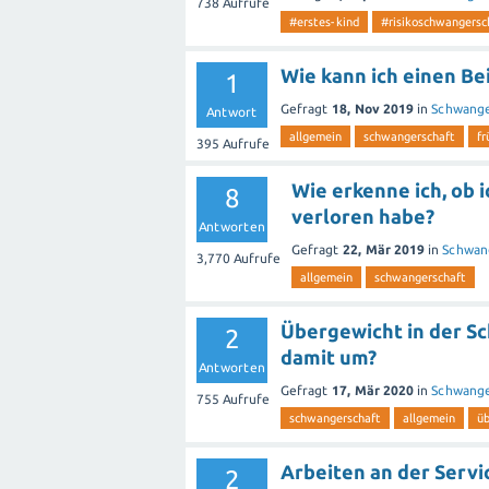
738
Aufrufe
#erstes-kind
#risikoschwangersc
Wie kann ich einen Bei
1
Gefragt
18, Nov 2019
in
Schwange
Antwort
allgemein
schwangerschaft
fr
395
Aufrufe
Wie erkenne ich, ob 
8
verloren habe?
Antworten
Gefragt
22, Mär 2019
in
Schwan
3,770
Aufrufe
allgemein
schwangerschaft
Übergewicht in der S
2
damit um?
Antworten
Gefragt
17, Mär 2020
in
Schwange
755
Aufrufe
schwangerschaft
allgemein
ü
Arbeiten an der Serv
2