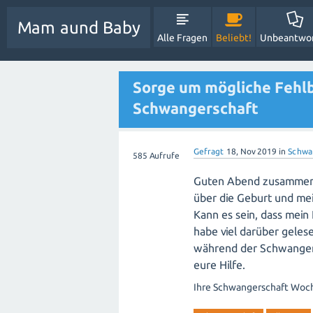
Mam aund Baby
Alle Fragen
Beliebt!
Unbeantwo
Sorge um mögliche Fehl
Schwangerschaft
Gefragt
18, Nov 2019
in
Schwa
585
Aufrufe
Guten Abend zusammen, 
über die Geburt und me
Kann es sein, dass mein
habe viel darüber geles
während der Schwanger
eure Hilfe.
Ihre Schwangerschaft Wo