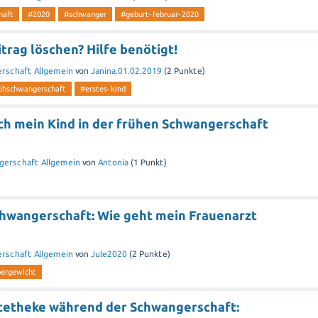
haft
#2020
#schwanger
#geburt-februar-2020
trag löschen? Hilfe benötigt!
rschaft Allgemein
von
Janina.01.02.2019
(
2
Punkte)
ühschwangerschaft
#erstes-kind
ich mein Kind in der frühen Schwangerschaft
gerschaft Allgemein
von
Antonia
(
1
Punkt)
chwangerschaft: Wie geht mein Frauenarzt
rschaft Allgemein
von
Jule2020
(
2
Punkte)
bergewicht
icetheke während der Schwangerschaft: