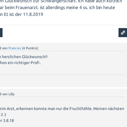
hen Glückwunsch zur Schwangerschaft. ich habe auch kürzlich
r beim Frauenarzt. ist allerdings meine 4 ss. ich bin heute
n Et ist der 11.8.2019
8
von
Frances
(
4
Punkte)
ch herzlichen Glückwunsch!!
hon ein richtiger Profi .
8
von
Lilly
beim Arzt, erkennen konnte man nur die Fruchthöhle. Meinen nächsten
2 :)
r 3.8.18