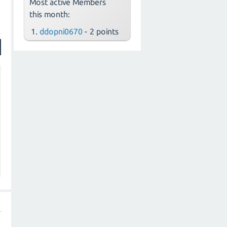
Most active Members
this month:
ddopni0670
- 2 points