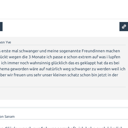
☺
von
Yve
as erste mal schwanger und meine sogenannte Freundinnen machen
rückt wegen die 3 Monate ich passe e schon extrem auf was i lupfen
in ich immer noch wahnsinnig glücklich das es geklappt hat da es bei
thema geworden wäre auf natürlich weg schwanger zu werden weil ich
ber wir freuen uns sehr unser kleinen schatz schon bin jetzt in der
von
Sanam