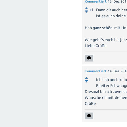
Kommentiert
13, Dez 201
+1
Dann dir auch he
Ist es auch dein
Hab ganz schön mit Unte
Wie geht's euch bis jet
Liebe Grüße
Kommentiert
14, Dez 201
Ich hab noch kein
Eileiter Schwang
Diesmal bin ich zuversic
Wünsche dir mit deinen
Grüße