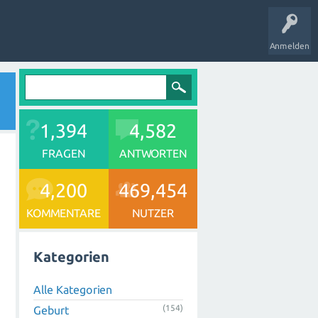
Anmelden
1,394
4,582
FRAGEN
ANTWORTEN
4,200
469,454
KOMMENTARE
NUTZER
Kategorien
Alle Kategorien
(154)
Geburt