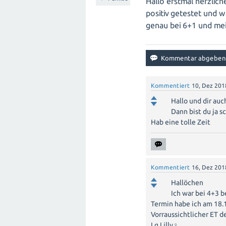
Hallo erstmal herzlic
positiv getestet und wa
genau bei 6+1 und mei
Kommentiert
10, Dez 201
Hallo und dir au
Dann bist du ja sc
Hab eine tolle Zeit
Kommentiert
16, Dez 201
Hallöchen
Ich war bei 4+3 
Termin habe ich am 18.1
Vorraussichtlicher ET de
Lg Lilly‍♀️