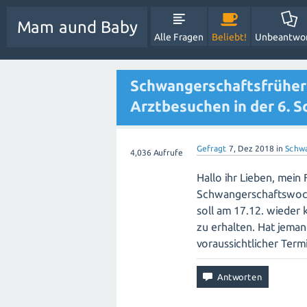
Mam aund Baby
Alle Fragen
Beliebt!
Unbeantwo
Schwangerschaftsfrüher
Arztbesuchen in der 6.
Gefragt
7, Dez 2018
in
Schwa
4,036
Aufrufe
Hallo ihr Lieben, mein 
Schwangerschaftswoche
soll am 17.12. wiede
zu erhalten. Hat jema
voraussichtlicher Termi