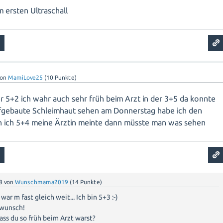
 ersten Ultraschall
von
MamiLove25
(
10
Punkte)
 der 5+2 ich wahr auch sehr früh beim Arzt in der 3+5 da konnte
fgebaute Schleimhaut sehen am Donnerstag habe ich den
in ich 5+4 meine Ärztin meinte dann müsste man was sehen
8
von
Wunschmama2019
(
14
Punkte)
war m fast gleich weit... Ich bin 5+3 :-)
kwunsch!
ass du so früh beim Arzt warst?