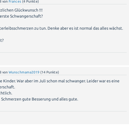
8
von
Frances
(
4
Punkte)
rzlichen Glückwunsch !!!
e erste Schwangerschaft?
rleibsschmerzen zu tun. Denke aber es ist normal das alles wächst.
zt?
8
von
Wunschmama2019
(
14
Punkte)
e Kinder. War aber im Juli schon mal schwanger. Leider war es eine
erschaft.
htlich.
 Schmerzen gute Besserung und alles gute.