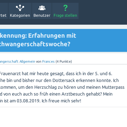
rtet
Kategorien
Benutzer
Frage stellen
kennung: Erfahrungen mit
 Schwangerschaftswoche?
ngerschaft Allgemein
von
Frances
(
4
Punkte)
Frauenarzt hat mir heute gesagt, dass ich in der 5. und 6.
 bin und bisher nur den Dottersack erkennen konnte. Ich
r kommen, um den Herzschlag zu hören und meinen Mutterpass
nd von euch auch so früh einen Arztbesuch gehabt? Mein
n ist am 03.08.2019. Ich freue mich sehr!